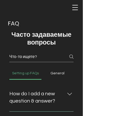
FAQ
Часто задаваемые
вопросы
Setting up FAQs
General
How do I add a new
question & answer?
To add a new FAQ follow these